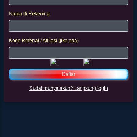
Nama di Rekening
Kode Referral / Afiliasi (jika ada)
Daftar
Sudah punya akun? Langsung login