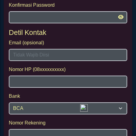
Konfirmasi Password
Detil Kontak
Email (opsional)
Nomor HP (08xxxxxxxxxx)
Bank
Nomor Rekening