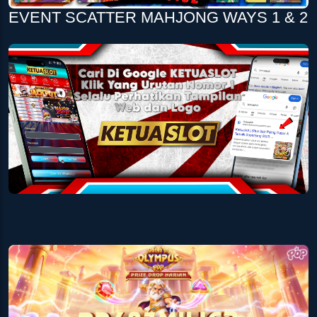
EVENT SCATTER MAHJONG WAYS 1 & 2