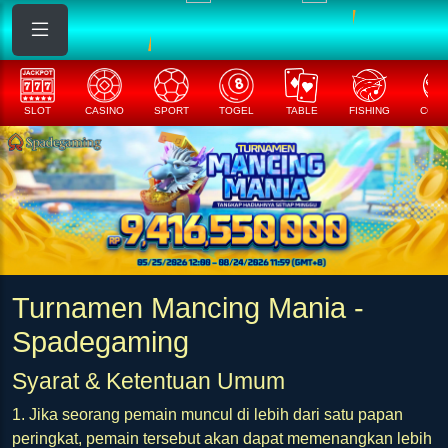
SLOT
CASINO
SPORT
TOGEL
TABLE
FISHING
COCK
Turnamen Mancing Mania -
Spadegaming
Syarat & Ketentuan Umum
1. Jika seorang pemain muncul di lebih dari satu papan
peringkat, pemain tersebut akan dapat memenangkan lebih