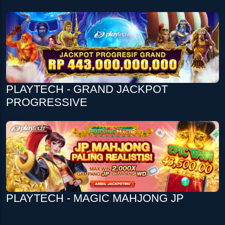
PLAYTECH - GRAND JACKPOT
PROGRESSIVE
PLAYTECH - MAGIC MAHJONG JP
pm****aw Berhasil Withdraw Rp 3.040.000,00