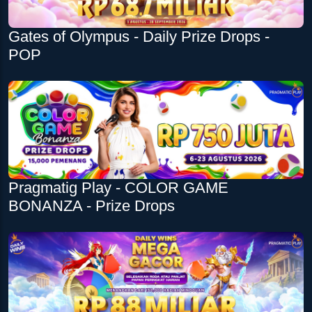
Gates of Olympus - Daily Prize Drops -
POP
Pragmatig Play - COLOR GAME
BONANZA - Prize Drops