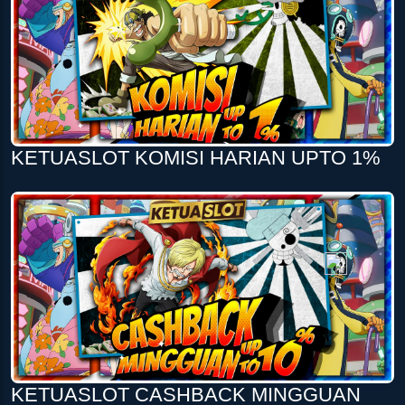
KETUASLOT KOMISI HARIAN UPTO 1%
KETUASLOT CASHBACK MINGGUAN