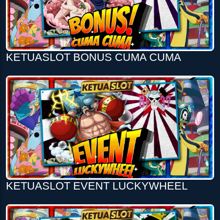
KETUASLOT BONUS CUMA CUMA
KETUASLOT EVENT LUCKYWHEEL