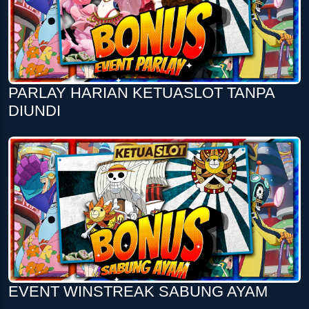
PARLAY HARIAN KETUASLOT TANPA
DIUNDI
EVENT WINSTREAK SABUNG AYAM