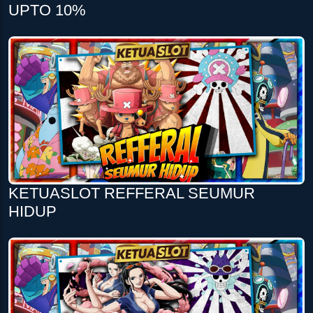
UPTO 10%
KETUASLOT REFFERAL SEUMUR
HIDUP